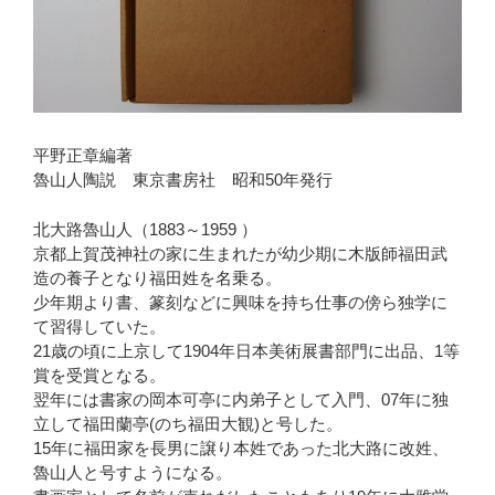
平野正章編著
魯山人陶説 東京書房社 昭和50年発行
北大路魯山人（1883～1959 ）
京都上賀茂神社の家に生まれたが幼少期に木版師福田武
造の養子となり福田姓を名乗る。
少年期より書、篆刻などに興味を持ち仕事の傍ら独学に
て習得していた。
21歳の頃に上京して1904年日本美術展書部門に出品、1等
賞を受賞となる。
翌年には書家の岡本可亭に内弟子として入門、07年に独
立して福田蘭亭(のち福田大観)と号した。
15年に福田家を長男に譲り本姓であった北大路に改姓、
魯山人と号すようになる。