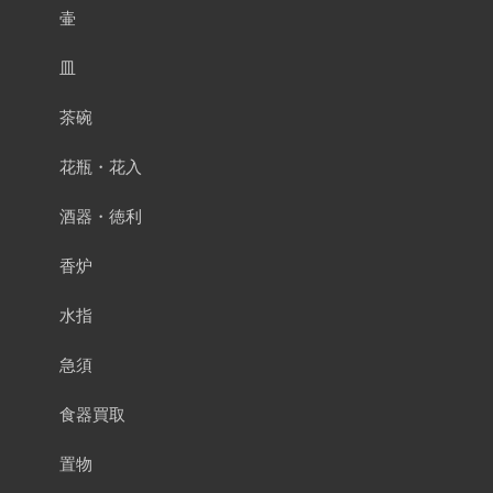
壷
皿
茶碗
花瓶・花入
酒器・徳利
香炉
水指
急須
食器買取
置物