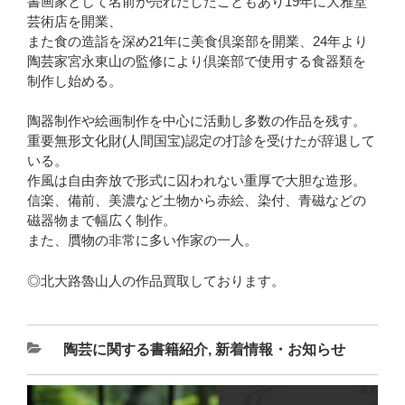
書画家として名前が売れだしたこともあり19年に大雅堂
芸術店を開業、
また食の造詣を深め21年に美食倶楽部を開業、24年より
陶芸家宮永東山の監修により倶楽部で使用する食器類を
制作し始める。
陶器制作や絵画制作を中心に活動し多数の作品を残す。
重要無形文化財(人間国宝)認定の打診を受けたが辞退して
いる。
作風は自由奔放で形式に囚われない重厚で大胆な造形。
信楽、備前、美濃など土物から赤絵、染付、青磁などの
磁器物まで幅広く制作。
また、贋物の非常に多い作家の一人。
◎北大路魯山人の作品買取しております。
陶芸に関する書籍紹介
,
新着情報・お知らせ