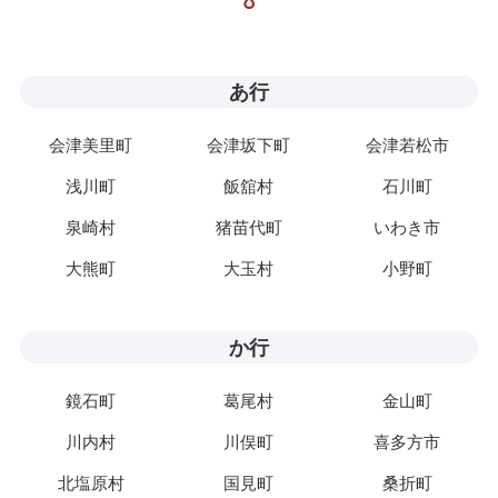
あ行
会津美里町
会津坂下町
会津若松市
浅川町
飯舘村
石川町
泉崎村
猪苗代町
いわき市
大熊町
大玉村
小野町
か行
鏡石町
葛尾村
金山町
川内村
川俣町
喜多方市
北塩原村
国見町
桑折町