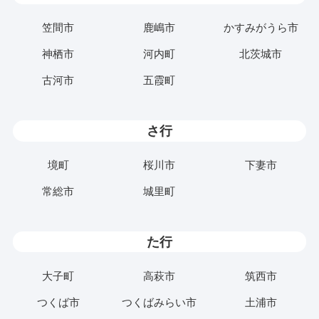
笠間市
鹿嶋市
かすみがうら市
神栖市
河内町
北茨城市
古河市
五霞町
さ行
境町
桜川市
下妻市
常総市
城里町
た行
大子町
高萩市
筑西市
つくば市
つくばみらい市
土浦市