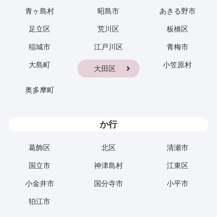
青ヶ島村
昭島市
あきる野市
足立区
荒川区
板橋区
稲城市
江戸川区
青梅市
大島町
小笠原村
大田区
奥多摩町
か行
葛飾区
北区
清瀬市
国立市
神津島村
江東区
小金井市
国分寺市
小平市
狛江市