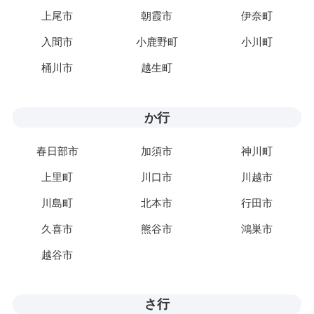
上尾市
朝霞市
伊奈町
入間市
小鹿野町
小川町
桶川市
越生町
か行
春日部市
加須市
神川町
上里町
川口市
川越市
川島町
北本市
行田市
久喜市
熊谷市
鴻巣市
越谷市
さ行