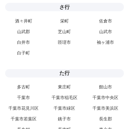
さ行
酒々井町
栄町
佐倉市
山武郡
芝山町
山武市
白井市
匝瑳市
袖ヶ浦市
白子町
た行
多古町
東庄町
館山市
千葉市
千葉市稲毛区
千葉市中央区
千葉市花見川区
千葉市緑区
千葉市美浜区
千葉市若葉区
銚子市
長生郡