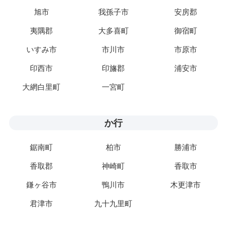
旭市
我孫子市
安房郡
夷隅郡
大多喜町
御宿町
いすみ市
市川市
市原市
印西市
印旛郡
浦安市
大網白里町
一宮町
か行
鋸南町
柏市
勝浦市
香取郡
神崎町
香取市
鎌ヶ谷市
鴨川市
木更津市
君津市
九十九里町