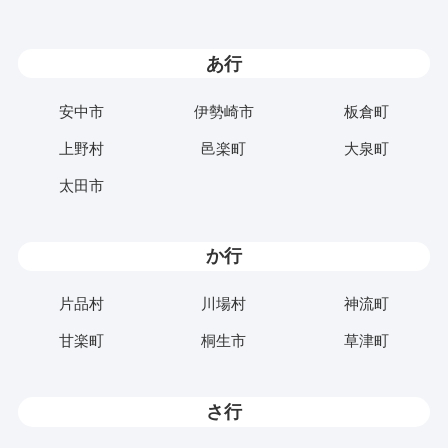
あ行
安中市
伊勢崎市
板倉町
上野村
邑楽町
大泉町
太田市
か行
片品村
川場村
神流町
甘楽町
桐生市
草津町
さ行