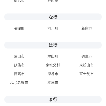
所沢市
戸田市
な行
長瀞町
滑川町
新座市
は行
蓮田市
鳩山町
羽生市
飯能市
東秩父村
東松山市
日高市
深谷市
富士見市
ふじみ野市
本庄市
ま行