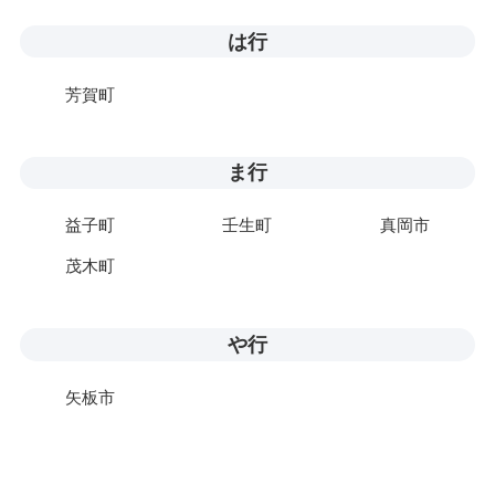
は行
芳賀町
ま行
益子町
壬生町
真岡市
茂木町
や行
矢板市