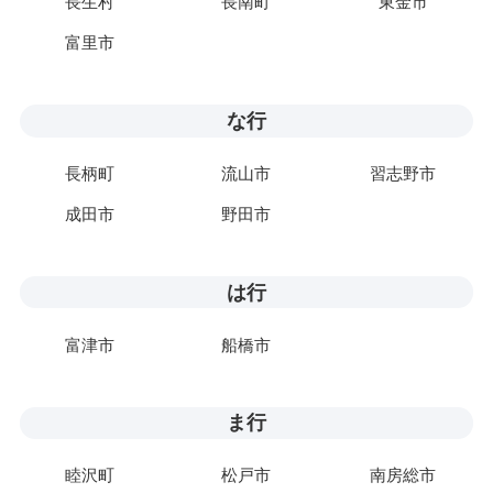
長生村
長南町
東金市
富里市
な行
長柄町
流山市
習志野市
成田市
野田市
は行
富津市
船橋市
ま行
睦沢町
松戸市
南房総市