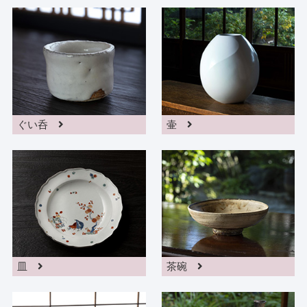
ぐい呑
壷
皿
茶碗