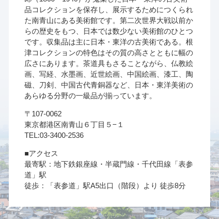
品コレクションを保存し、展示するためにつくられ
た南青山にある美術館です。第二次世界大戦以前か
らの歴史をもつ、日本では数少ない美術館のひとつ
です。収集品は主に日本・東洋の古美術である。根
津コレクションの特色はその質の高さとともに幅の
広さにあります。茶道具もさることながら、仏教絵
画、写経、水墨画、近世絵画、中国絵画、漆工、陶
磁、刀剣、中国古代青銅器など、日本・東洋美術の
あらゆる分野の一級品が揃っています。
〒107-0062
東京都港区南青山６丁目５−１
TEL:03-3400-2536
■アクセス
最寄駅：地下鉄銀座線・半蔵門線・千代田線「表参
道」駅
徒歩：「表参道」駅A5出口（階段）より 徒歩8分