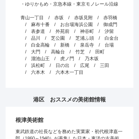
ゆりかもめ
京急本線
東京モノレール沿線
青山一丁目
赤坂
赤坂見附
赤羽橋
麻布十番
お台場海浜公園
御成門
表参道
外苑前
神谷町
汐留
品川
芝公園
芝浦ふ頭
白金台
白金高輪
新橋
泉岳寺
台場
大門
高輪台
竹芝
田町
溜池山王
虎ノ門
乃木坂
浜松町
日の出
広尾
三田
六本木
六本木一丁目
港区 おススメの美術館情報
根津美術館
東武鉄道の社長などを務めた実業家・初代根津嘉一
郎（1860～1940）が蒐集した日本・東洋の古美術