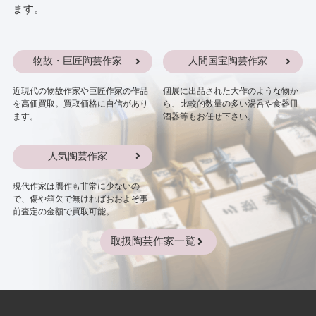
ます。
物故・巨匠陶芸作家
人間国宝陶芸作家
近現代の物故作家や巨匠作家の作品
個展に出品された大作のような物か
を高価買取。買取価格に自信があり
ら、比較的数量の多い湯呑や食器皿
ます。
酒器等もお任せ下さい。
人気陶芸作家
現代作家は贋作も非常に少ないの
で、傷や箱欠で無ければおおよそ事
前査定の金額で買取可能。
取扱陶芸作家一覧