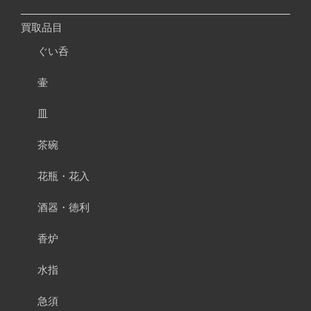
買取品目
ぐい呑
壷
皿
茶碗
花瓶・花入
酒器・徳利
香炉
水指
急須