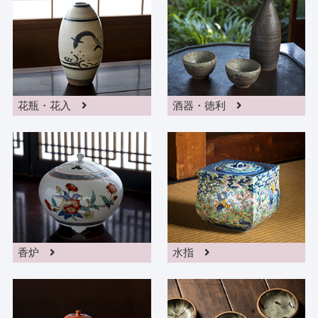
花瓶・花入
酒器・徳利
香炉
水指