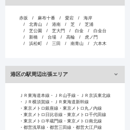
赤坂
麻布十番
愛宕
海岸
北青山
港南
芝
芝浦
芝公園
芝大門
白金
白金台
新橋
台場
高輪
虎ノ門
浜松町
三田
南青山
六本木
港区の駅周辺出張エリア
ＪＲ東海道本線
ＪＲ山手線
ＪＲ京浜東北線
ＪＲ横須賀線
ＪＲ東海道新幹線
東京メトロ銀座線
東京メトロ丸ノ内線
東京メトロ日比谷線
東京メトロ千代田線
東京メトロ半蔵門線
東京メトロ南北線
都営浅草線
都営三田線
都営大江戸線