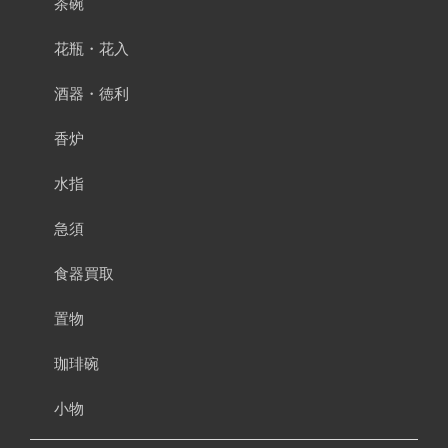
茶碗
花瓶・花入
酒器・徳利
香炉
水指
急須
食器買取
置物
珈琲碗
小物