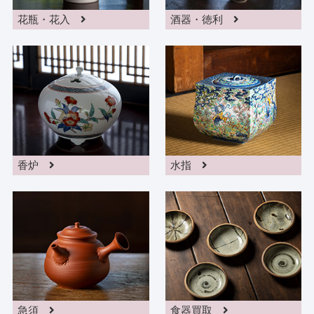
花瓶・花入
酒器・徳利
香炉
水指
急須
食器買取