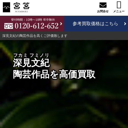
参考買取価格はこちら
深見文紀の陶芸作品を高くご評価致します
フカミ フミノリ
深見文紀
陶芸作品を高価買取