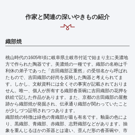
作家と関連の深いやきもの紹介
織部焼
桃山時代の1605年頃に岐阜県土岐市付近で始まり主に美濃地
方で作られた陶器です。美濃焼の一種です。織部の名称は千
利休の弟子であった「吉田織部正重然」の受領名から呼ばれ
たもので、吉田織部の好尚を反映した陶器と考えられてま
す。しかし、文献資料には全くその事実が記載されておりま
せん。唯一、個人が所有する織部沓茶碗に吉田織部の花押を
鉄絵で記した作品があります。また、京都の古田織部の屋敷
跡から織部焼が発掘され、伝承通り織部が関わっていたこと
が少しづつ証明されつつあります。
織部焼の特徴は緑色の青織部が最も有名です。釉薬の色によ
り、黒織部、青織部、赤織部、志野織部などがあります。抽
象を重んじるほかの茶器とは違い、歪んだ形の沓茶碗や、市