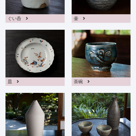
ぐい呑
壷
皿
茶碗