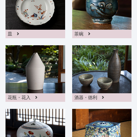
皿
茶碗
花瓶・花入
酒器・徳利