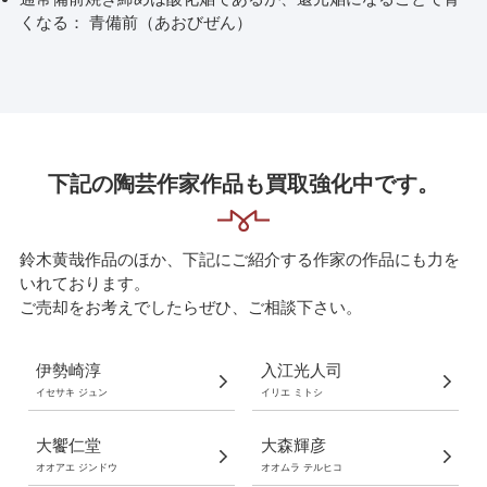
くなる： 青備前（あおびぜん）
下記の陶芸作家作品も買取強化中です。
鈴木黄哉作品のほか、下記にご紹介する作家の作品にも力を
いれております。
ご売却をお考えでしたらぜひ、ご相談下さい。
伊勢崎淳
入江光人司
イセサキ ジュン
イリエ ミトシ
大饗仁堂
大森輝彦
オオアエ ジンドウ
オオムラ テルヒコ