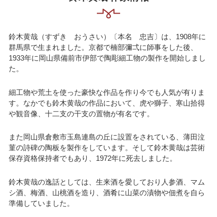
鈴木黄哉（すずき おうさい）〔本名 忠吉〕は、1908年に
群馬県で生まれました。京都で楠部彌弌に師事をした後、
1933年に岡山県備前市伊部で陶彫細工物の製作を開始しまし
た。
細工物や荒土を使った豪快な作品を作り今でも人気が有りま
す。なかでも鈴木黄哉の作品において、虎や獅子、寒山拾得
や観音像、十二支の干支の置物が有名です。
また岡山県倉敷市玉島連島の丘に設置をされている、薄田泣
菫の詩碑の陶板を製作をしています。そして鈴木黄哉は芸術
保存資格保持者でもあり、1972年に死去しました。
鈴木黄哉の逸話としては、生来酒を愛しており人参酒、マム
シ酒、梅酒、山桃酒を造り、酒肴に山菜の漬物や佃煮を自ら
準備していました。