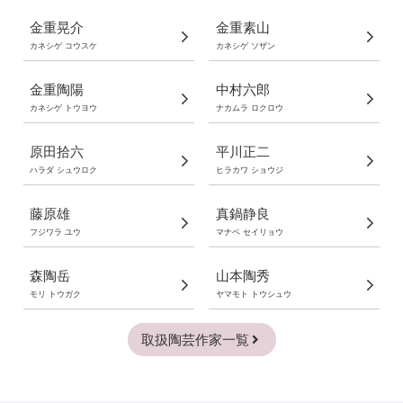
金重晃介
金重素山
カネシゲ コウスケ
カネシゲ ソザン
金重陶陽
中村六郎
カネシゲ トウヨウ
ナカムラ ロクロウ
原田拾六
平川正二
ハラダ シュウロク
ヒラカワ ショウジ
藤原雄
真鍋静良
フジワラ ユウ
マナベ セイリョウ
森陶岳
山本陶秀
モリ トウガク
ヤマモト トウシュウ
取扱陶芸作家一覧