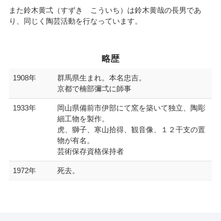
また鈴木黄弌（すずき こういち）は鈴木黄哉の長男であ
り、同じく陶芸活動を行なっています。
略歴
1908年
群馬県生まれ。本名忠吉。
京都で楠部彌弌に師事
1933年
岡山県備前市伊部にて窯を築いて独立、陶彫
細工物を製作。
虎、獅子、寒山拾得、観音像、１２干支の置
物が有名。
芸術保存資格保持者
1972年
死去。