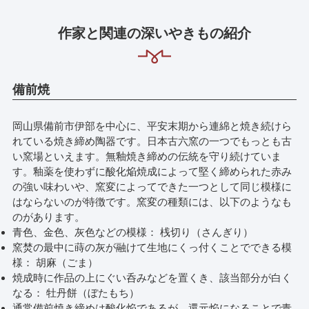
作家と関連の深いやきもの紹介
備前焼
岡山県備前市伊部を中心に、平安末期から連綿と焼き続けら
れている焼き締め陶器です。日本古六窯の一つでもっとも古
い窯場といえます。無釉焼き締めの伝統を守り続けていま
す。釉薬を使わずに酸化焔焼成によって堅く締められた赤み
の強い味わいや、窯変によってできた一つとして同じ模様に
はならないのが特徴です。窯変の種類には、以下のようなも
のがあります。
青色、金色、灰色などの模様： 桟切り（さんぎり）
窯焚の最中に蒔の灰が融けて生地にくっ付くことでできる模
様： 胡麻（ごま）
焼成時に作品の上にぐい呑みなどを置くき、該当部分が白く
なる： 牡丹餅（ぼたもち）
通常備前焼き締めは酸化焔であるが、還元焔になることで青