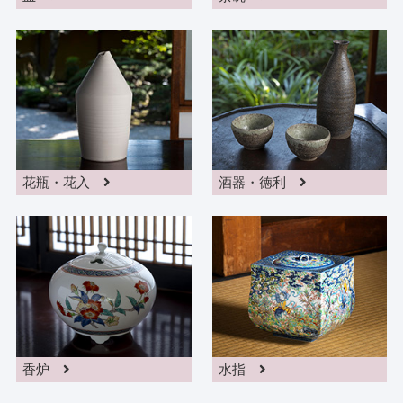
花瓶・花入
酒器・徳利
香炉
水指