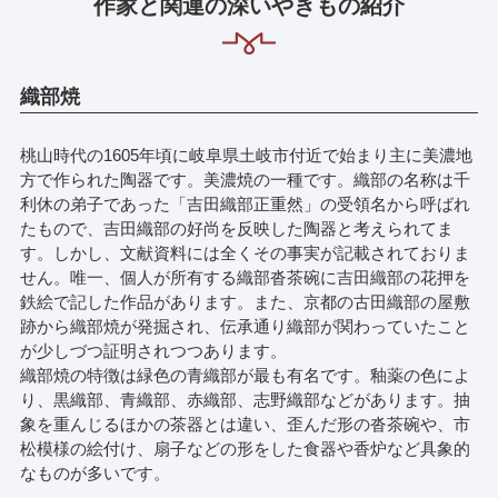
作家と関連の深いやきもの紹介
織部焼
桃山時代の1605年頃に岐阜県土岐市付近で始まり主に美濃地
方で作られた陶器です。美濃焼の一種です。織部の名称は千
利休の弟子であった「吉田織部正重然」の受領名から呼ばれ
たもので、吉田織部の好尚を反映した陶器と考えられてま
す。しかし、文献資料には全くその事実が記載されておりま
せん。唯一、個人が所有する織部沓茶碗に吉田織部の花押を
鉄絵で記した作品があります。また、京都の古田織部の屋敷
跡から織部焼が発掘され、伝承通り織部が関わっていたこと
が少しづつ証明されつつあります。
織部焼の特徴は緑色の青織部が最も有名です。釉薬の色によ
り、黒織部、青織部、赤織部、志野織部などがあります。抽
象を重んじるほかの茶器とは違い、歪んだ形の沓茶碗や、市
松模様の絵付け、扇子などの形をした食器や香炉など具象的
なものが多いです。