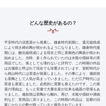
どんな歴史があるの？
平安時代の須恵器から発展し、鎌倉時代初期に、還元焔焼成
により焼き締め陶が焼かれるようになりました。鎌倉時代後
期には、酸化焔焼成による現在と同じ茶褐色の陶器が焼かれ
始めました。当時、多く作られていたのは水瓶や擂鉢等の実
用品でした。落としても壊れないと評判で、この時期の作品
は古備前と呼ばれて現在でも珍重されています。室町時代か
ら桃山時代には茶道が発展しました。その事により、備前焼
も茶陶として人気が高まっていきました。ただ江戸時代には
茶道も衰退しました。必然的に需要も衰えたのです。この衰
退の理由は、もっと安価で大量生産が出来る磁器の登場もあ
りました。備前焼は茶陶から離れ、再び、水瓶や擂鉢や酒徳
利など、実用品に戻りました。この時期の作品は、近郷の旧
家にかなりの数が残っていると報告されています。