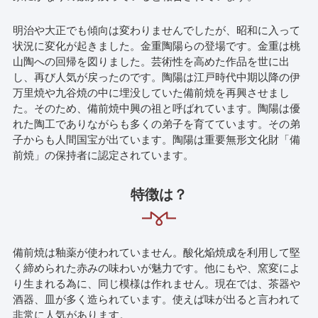
明治や大正でも傾向は変わりませんでしたが、昭和に入って
状況に変化が起きました。金重陶陽らの登場です。金重は桃
山陶への回帰を図りました。芸術性を高めた作品を世に出
し、再び人気が戻ったのです。陶陽は江戸時代中期以降の伊
万里焼や九谷焼の中に埋没していた備前焼を再興させまし
た。そのため、備前焼中興の祖と呼ばれています。陶陽は優
れた陶工でありながらも多くの弟子を育てています。その弟
子からも人間国宝が出ています。陶陽は重要無形文化財「備
前焼」の保持者に認定されています。
特徴は？
備前焼は釉薬が使われていません。酸化焔焼成を利用して堅
く締められた赤みの味わいが魅力です。他にもや、窯変によ
り生まれる為に、同じ模様は作れません。現在では、茶器や
酒器、皿が多く造られています。使えば味が出ると言われて
非常に人気があります。