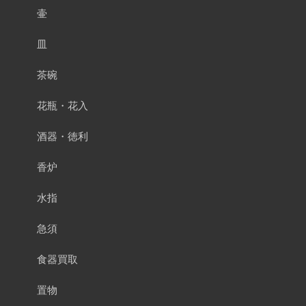
壷
皿
茶碗
花瓶・花入
酒器・徳利
香炉
水指
急須
食器買取
置物