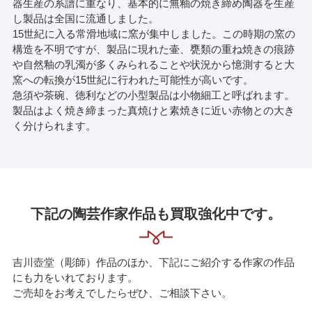
器生産の系譜に重なり、基本的に無釉の焼き締め陶器を生産
し製品は全国に流通しました。
15世紀に入る常滑地域に窯が集中しました。この時期の窯の
構造を不明ですが、製品に現れた壷、甕類の重ね焼きの痕跡
や自然釉の乳濁が多くみられることや状況から憶測すると大
窯への転換が15世紀に行われた可能性が高いです。
急須や茶碗、徳利などの小型製品は小物細工と呼ばれます。
製品はよく焼き締まった真焼けと素焼きに近い赤物との大き
く分けられます。
下記の陶芸作家作品も買取強化中です。
吉川壺堂（彫師）作品のほか、下記にご紹介する作家の作品
にも力をいれております。
ご売却をお考えでしたらぜひ、ご相談下さい。