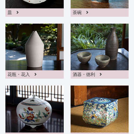
皿
茶碗
花瓶・花入
酒器・徳利