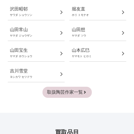
沢田昭邨
堀友直
サワダ ショウソン
ホリ トモナオ
山田常山
山田想
ヤマダ ジョウザン
ヤマダ ソウ
山田宝生
山本広巳
ヤマダ ホウショウ
ヤマモト ヒロミ
吉川雪堂
ヨシカワ セツドウ
取扱陶芸作家一覧
買取品目