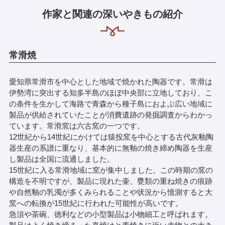
作家と関連の深いやきもの紹介
常滑焼
愛知県常滑市を中心とした地域で焼かれた陶器です。常滑は
伊勢湾に突出する知多半島のほぼ中央部に立地しており、こ
の条件を生かして海路で青森から種子島におよぶ広い地域に
製品が供給されていたことが消費遺跡の発掘調査からわかっ
ています。常滑窯は六古窯の一つです。
12世紀から14世紀にかけては猿投窯を中心とする古代灰釉陶
器生産の系譜に重なり、基本的に無釉の焼き締め陶器を生産
し製品は全国に流通しました。
15世紀に入る常滑地域に窯が集中しました。この時期の窯の
構造を不明ですが、製品に現れた壷、甕類の重ね焼きの痕跡
や自然釉の乳濁が多くみられることや状況から憶測すると大
窯への転換が15世紀に行われた可能性が高いです。
急須や茶碗、徳利などの小型製品は小物細工と呼ばれます。