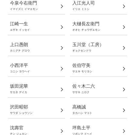
今泉今右衛門
入江光人司
イマイズミ イマエモン
イリエ ミトシ
江崎一生
大樋長左衛門
エザキ イッセイ
オオヒ チョウザエモン
上口愚朗
玉川堂（工房）
カミグチ グロウ
ギョクセンドウ
小西洋平
佐伯守美
コニシ ヨウヘイ
サエキ モリヨシ
坂田泥華
佐々木二六
サカタ デイカ
ササキ ニロク
沢田昭邨
高橋誠
サワダ ショウソン
タカハシ マコト
沈壽官
坪島土平
チン ジュカン
ツボシマ ドヘイ