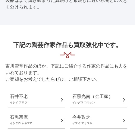
製品はよく焼き締まった真焼けと素焼きに近い赤物との大き
く分けられます。
下記の陶芸作家作品も買取強化中です。
吉川雪堂作品のほか、下記にご紹介する作家の作品にも力を
いれております。
ご売却をお考えでしたらぜひ、ご相談下さい。
石井不老
石黒光南（金工家）
イシイ フロウ
イシグロ コウナン
石黒宗麿
今井政之
イシグロ ムネマロ
イマイ マサユキ