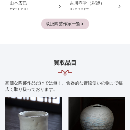
山本広巳
吉川壺堂（彫師）
ヤマモト ヒロミ
ヨシカワ コドウ
取扱陶芸作家一覧
買取品目
高価な陶芸作品だけでは無く、食器的な普段使いの物まで幅
広く取り扱っております。