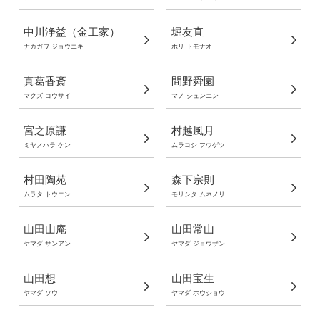
中川浄益（金工家）
堀友直
ナカガワ ジョウエキ
ホリ トモナオ
真葛香斎
間野舜園
マクズ コウサイ
マノ シュンエン
宮之原謙
村越風月
ミヤノハラ ケン
ムラコシ フウゲツ
村田陶苑
森下宗則
ムラタ トウエン
モリシタ ムネノリ
山田山庵
山田常山
ヤマダ サンアン
ヤマダ ジョウザン
山田想
山田宝生
ヤマダ ソウ
ヤマダ ホウショウ