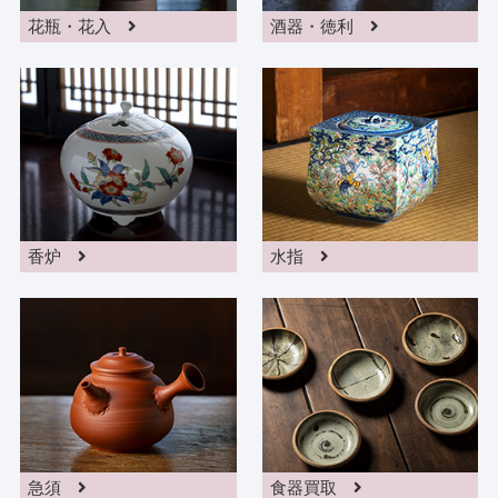
花瓶・花入
酒器・徳利
香炉
水指
急須
食器買取