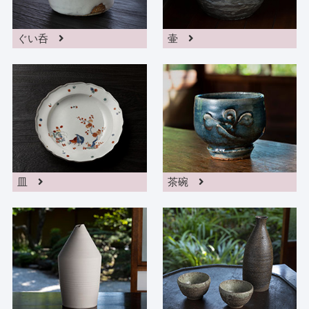
ぐい呑
壷
皿
茶碗