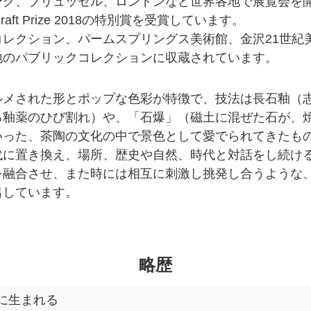
ーク、ブリュッセル、ロンドンなど世界各地で展覧会を
raft Prize 2018の特別賞を受賞しています。
コレクション、パームスプリングス美術館、金沢21世紀
地のパブリックコレクションに収蔵されています。
ルメされた形とポップな色彩が特徴で、技法は長石釉（
る釉薬のひび割れ）や、「石爆」（磁土に混ぜた石が、
いった、茶陶の文化の中で景色として愛でられてきたも
代に置き換え、場所、歴史や自然、時代と対話をし続け
を融合させ、また時には相互に刺激し挑発し合うような
出しています。
略歴
に生まれる