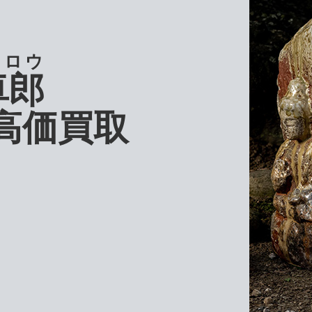
クロウ
卓郎
高価買取