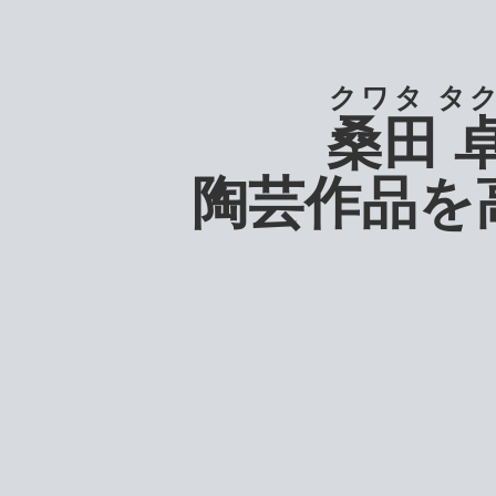
クワタ タ
桑田 
陶芸作品を