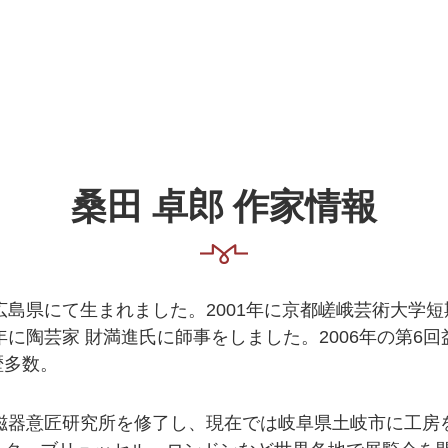
桑田 卓郎 作家情報
に広島県にて生まれました。2001年に京都嵯峨芸術大学
2年に陶芸家 財満進氏に師事をしました。2006年の第6
歴多数。
陶磁器意匠研究所を修了し、現在では岐阜県土岐市に工房