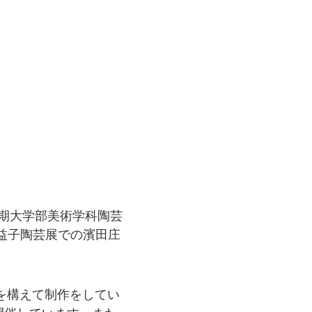
短期大学部美術学科陶芸
回益子陶芸展での濱田庄
を構えて制作をしてい