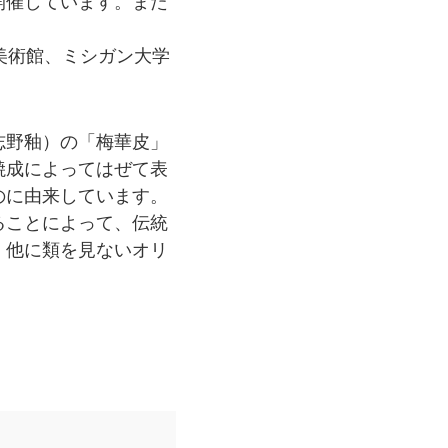
開催しています。また
美術館、ミシガン大学
志野釉）の「梅華皮」
焼成によってはぜて表
のに由来しています。
ることによって、伝統
、他に類を見ないオリ