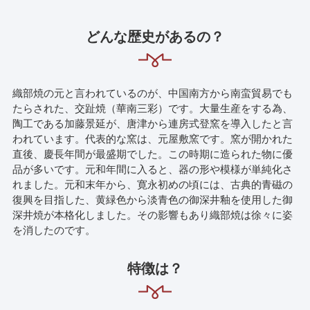
どんな歴史があるの？
織部焼の元と言われているのが、中国南方から南蛮貿易でも
たらされた、交趾焼（華南三彩）です。大量生産をする為、
陶工である加藤景延が、唐津から連房式登窯を導入したと言
われています。代表的な窯は、元屋敷窯です。窯が開かれた
直後、慶長年間が最盛期でした。この時期に造られた物に優
品が多いです。元和年間に入ると、器の形や模様が単純化さ
れました。元和末年から、寛永初めの頃には、古典的青磁の
復興を目指した、黄緑色から淡青色の御深井釉を使用した御
深井焼が本格化しました。その影響もあり織部焼は徐々に姿
を消したのです。
特徴は？