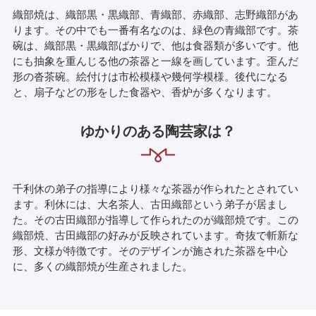
織部焼は、織部黒・黒織部、青織部、赤織部、志野織部があ
ります。その中でも一番有名なのは、緑色の青織部です。茶
碗は、織部黒・黒織部ばかりで、他は食器類が多いです。他
にも抽象を重んじる他の茶器と一線を画しています。歪んだ
形の沓茶碗。絵付けは市松模様や幾何学模様。後代になる
と、扇子などの形をした食器や、香炉が多くなります。
ゆかりのある陶芸家は？
千利休の弟子の指導により様々な茶器が作られたとされてい
ます。利休には、大名茶人、古田織部という弟子が居まし
た。その古田織部が指導して作られたのが織部焼です。この
織部焼、古田織部の好みが反映されています。奇抜で斬新な
形、文様が特徴です。そのデザインが施された茶器を中心
に、多くの織部焼が生産されました。