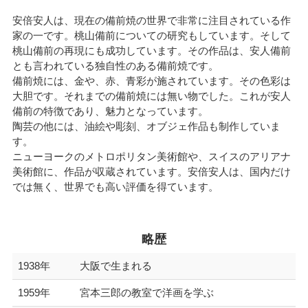
安倍安人は、現在の備前焼の世界で非常に注目されている作
家の一です。桃山備前についての研究もしています。そして
桃山備前の再現にも成功しています。その作品は、安人備前
とも言われている独自性のある備前焼です。
備前焼には、金や、赤、青彩が施されています。その色彩は
大胆です。それまでの備前焼には無い物でした。これが安人
備前の特徴であり、魅力となっています。
陶芸の他には、油絵や彫刻、オブジェ作品も制作していま
す。
ニューヨークのメトロポリタン美術館や、スイスのアリアナ
美術館に、作品が収蔵されています。安倍安人は、国内だけ
では無く、世界でも高い評価を得ています。
略歴
1938年
大阪で生まれる
1959年
宮本三郎の教室で洋画を学ぶ