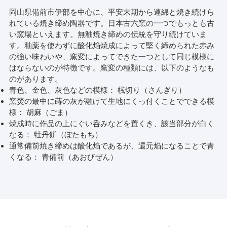
岡山県備前市伊部を中心に、平安末期から連綿と焼き続けら
れている焼き締め陶器です。日本古六窯の一つでもっとも古
い窯場といえます。無釉焼き締めの伝統を守り続けていま
す。釉薬を使わずに酸化焔焼成によって堅く締められた赤み
の強い味わいや、窯変によってできた一つとして同じ模様に
はならないのが特徴です。窯変の種類には、以下のようなも
のがあります。
青色、金色、灰色などの模様： 桟切り（さんぎり）
窯焚の最中に蒔の灰が融けて生地にくっ付くことでできる模
様： 胡麻（ごま）
焼成時に作品の上にぐい呑みなどを置くき、該当部分が白く
なる： 牡丹餅（ぼたもち）
通常備前焼き締めは酸化焔であるが、還元焔になることで青
くなる： 青備前（あおびぜん）