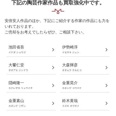
下記の陶芸作家作品も買取強化中です。
安倍安人作品のほか、下記にご紹介する作家の作品にも力を
いれております。
ご売却をお考えでしたらぜひ、ご相談下さい。
池田省吾
伊勢崎淳
イケダ ショウゴ
イセサキ ジュン
大饗仁堂
大森輝彦
オオアエ ジンドウ
オオムラ テルヒコ
隠崎隆一
金重晃介
カクレザキ リュウイチ
カネシゲ コウスケ
金重素山
鈴木黄哉
カネシゲ ソザン
スズキ オウサイ