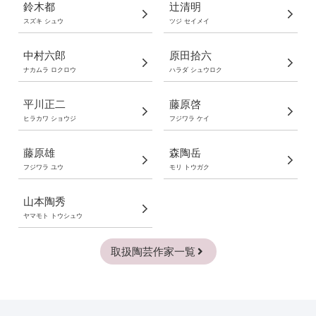
鈴木都
辻清明
スズキ シュウ
ツジ セイメイ
中村六郎
原田拾六
ナカムラ ロクロウ
ハラダ シュウロク
平川正二
藤原啓
ヒラカワ ショウジ
フジワラ ケイ
藤原雄
森陶岳
フジワラ ユウ
モリ トウガク
山本陶秀
ヤマモト トウシュウ
取扱陶芸作家一覧