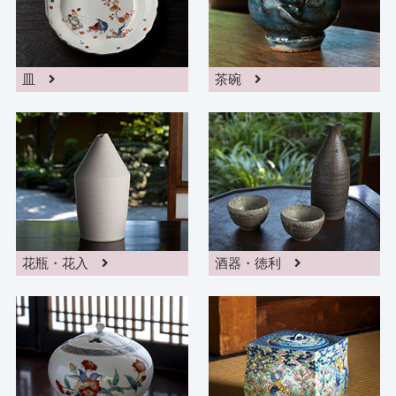
皿
茶碗
花瓶・花入
酒器・徳利