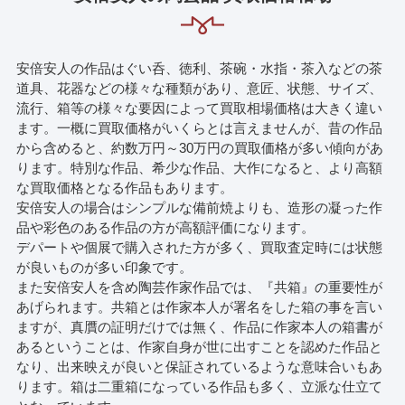
安倍安人の作品はぐい呑、徳利、茶碗・水指・茶入などの茶
道具、花器などの様々な種類があり、意匠、状態、サイズ、
流行、箱等の様々な要因によって買取相場価格は大きく違い
ます。一概に買取価格がいくらとは言えませんが、昔の作品
から含めると、約数万円～30万円の買取価格が多い傾向があ
ります。特別な作品、希少な作品、大作になると、より高額
な買取価格となる作品もあります。
安倍安人の場合はシンプルな備前焼よりも、造形の凝った作
品や彩色のある作品の方が高額評価になります。
デパートや個展で購入された方が多く、買取査定時には状態
が良いものが多い印象です。
また安倍安人を含め陶芸作家作品では、『共箱』の重要性が
あげられます。共箱とは作家本人が署名をした箱の事を言い
ますが、真贋の証明だけでは無く、作品に作家本人の箱書が
あるということは、作家自身が世に出すことを認めた作品と
なり、出来映えが良いと保証されているような意味合いもあ
ります。箱は二重箱になっている作品も多く、立派な仕立て