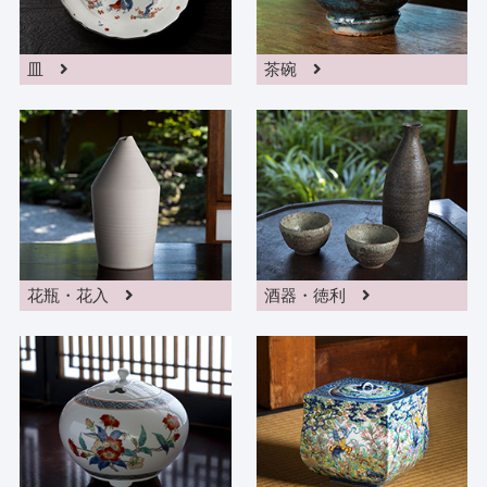
皿
茶碗
花瓶・花入
酒器・徳利