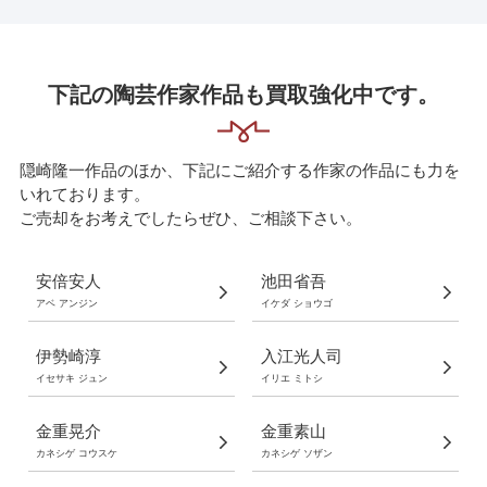
下記の陶芸作家作品も買取強化中です。
隠崎隆一作品のほか、下記にご紹介する作家の作品にも力を
いれております。
ご売却をお考えでしたらぜひ、ご相談下さい。
安倍安人
池田省吾
アベ アンジン
イケダ ショウゴ
伊勢崎淳
入江光人司
イセサキ ジュン
イリエ ミトシ
金重晃介
金重素山
カネシゲ コウスケ
カネシゲ ソザン