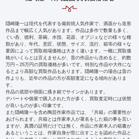
隠崎隆一は現代を代表する備前焼人気作家で、酒器から造形
作品まで幅広く人気があります。作品は多作で数量も多く、
ぐい呑、徳利、茶碗、水指、花器、オブジェなどの様々な種
類があり、年代、意匠、状態、サイズ、流行、箱等の様々な
要因によって買取相場価格は大きく違います。一概に買取価
格がいくらとは言えませんが、昔の作品から含めると、約数
万円～25万円の買取価格が多いです。特別な作品や大作にな
るとより高額な買取作品もあります。隠崎隆一の場合は昔の
作よりも、近年の作品の方が高額査定になる傾向がありま
す。
作品の底部や側面に搔き銘でサインがあります。
デパートや個展で購入された方が多く、買取査定時には状態
が良いものが多い印象です。
また隠崎隆一を含め陶芸作家作品では、『共箱』の重要性が
あげられます。共箱とは作家本人が署名をした箱の事を言い
ますが、真贋の証明だけでは無く、作品に作家本人の箱書が
あるということは、作家自身が世に出すことを認めた作品と