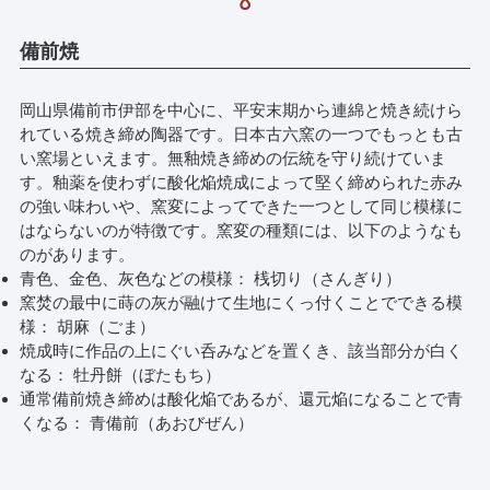
備前焼
岡山県備前市伊部を中心に、平安末期から連綿と焼き続けら
れている焼き締め陶器です。日本古六窯の一つでもっとも古
い窯場といえます。無釉焼き締めの伝統を守り続けていま
す。釉薬を使わずに酸化焔焼成によって堅く締められた赤み
の強い味わいや、窯変によってできた一つとして同じ模様に
はならないのが特徴です。窯変の種類には、以下のようなも
のがあります。
青色、金色、灰色などの模様： 桟切り（さんぎり）
窯焚の最中に蒔の灰が融けて生地にくっ付くことでできる模
様： 胡麻（ごま）
焼成時に作品の上にぐい呑みなどを置くき、該当部分が白く
なる： 牡丹餅（ぼたもち）
通常備前焼き締めは酸化焔であるが、還元焔になることで青
くなる： 青備前（あおびぜん）