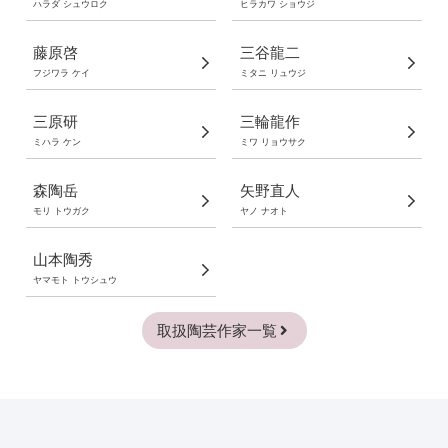
ハラダ シュウロク
ヒラカワ ショウジ
藤原啓
三谷龍二
フジワラ ケイ
ミタニ リュウジ
三原研
三輪龍作
ミハラ ケン
ミワ リョウサク
森陶岳
矢野直人
モリ トウガク
ヤノ ナオト
山本陶秀
ヤマモト トウシュウ
取扱陶芸作家一覧