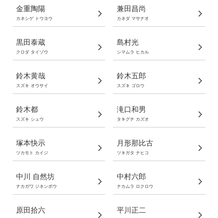
金重陶陽
兼田昌尚
カネシゲ トウヨウ
カネダ マサナオ
黒田泰蔵
島村光
クロダ タイゾウ
シマムラ ヒカル
鈴木黄哉
鈴木五郎
スズキ オウサイ
スズキ ゴロウ
鈴木都
滝口和男
スズキ シュウ
タキグチ カズオ
塚本快示
月形那比古
ツカモト カイジ
ツキガタ ナヒコ
中川 自然坊
中村六郎
ナカガワ ジネンボウ
ナカムラ ロクロウ
原田拾六
平川正二