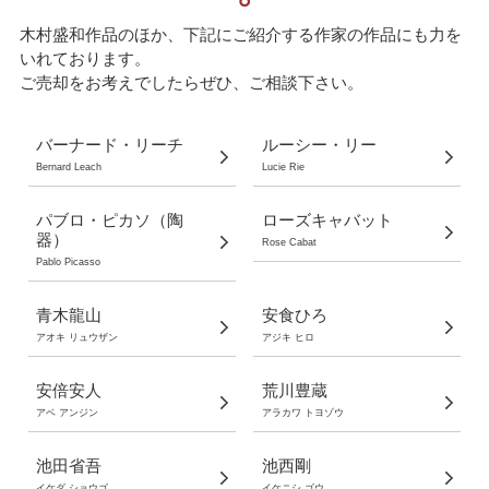
木村盛和作品のほか、下記にご紹介する作家の作品にも力を
いれております。
ご売却をお考えでしたらぜひ、ご相談下さい。
バーナード・リーチ
ルーシー・リー
Bernard Leach
Lucie Rie
パブロ・ピカソ（陶
ローズキャバット
器）
Rose Cabat
Pablo Picasso
青木龍山
安食ひろ
アオキ リュウザン
アジキ ヒロ
安倍安人
荒川豊蔵
アベ アンジン
アラカワ トヨゾウ
池田省吾
池西剛
イケダ ショウゴ
イケニシ ゴウ