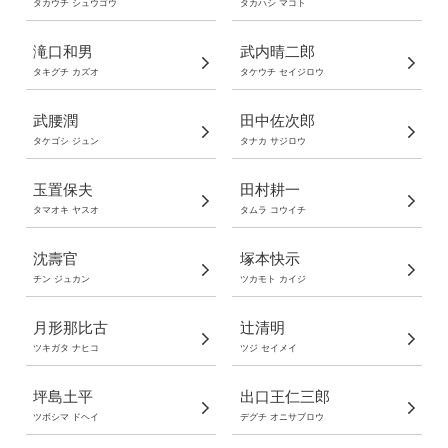
タカウチ シュウゴウ
タカハシ マコト
滝口和男
武内晴二郎
タキグチ カズオ
タケウチ セイジロウ
武腰潤
田中佐次郎
タケゴシ ジュン
タナカ サジロウ
玉置保夫
田村耕一
タマオキ ヤスオ
タムラ コウイチ
沈壽官
塚本快示
チン ジュカン
ツカモト カイジ
月形那比古
辻清明
ツキガタ ナヒコ
ツジ セイメイ
坪島土平
出口王仁三郎
ツボシマ ドヘイ
デグチ オニサブロウ