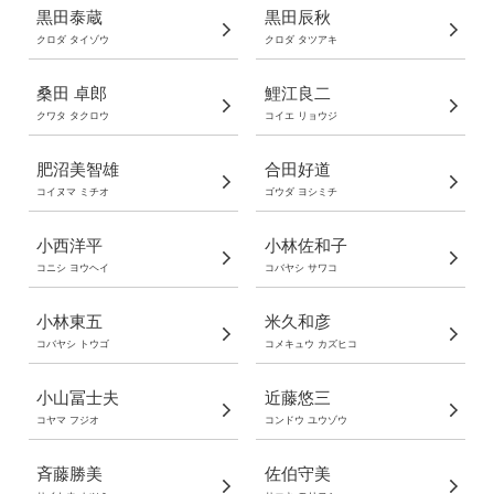
黒田泰蔵
黒田辰秋
クロダ タイゾウ
クロダ タツアキ
桑田 卓郎
鯉江良二
クワタ タクロウ
コイエ リョウジ
肥沼美智雄
合田好道
コイヌマ ミチオ
ゴウダ ヨシミチ
小西洋平
小林佐和子
コニシ ヨウヘイ
コバヤシ サワコ
小林東五
米久和彦
コバヤシ トウゴ
コメキュウ カズヒコ
小山冨士夫
近藤悠三
コヤマ フジオ
コンドウ ユウゾウ
斉藤勝美
佐伯守美