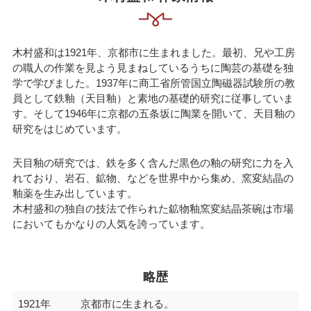
木村盛和は1921年、京都市に生まれました。最初、兄や工房
の職人の作業を見よう見まねしているうちに陶芸の基礎を独
学で学びました。1937年に商工省所管国立陶磁器試験所の教
員として鉄釉（天目釉）と素地の基礎的研究に従事していま
す。そして1946年に京都の五条坂に陶業を開いて、天目釉の
研究をはじめています。
天目釉の研究では、鉄を多く含んだ黒色の釉の研究に力を入
れており、岩石、鉱物、などを世界中から集め、窯変結晶の
釉薬を生み出しています。
木村盛和の独自の技法で作られた鉱物釉窯変結晶茶碗は市場
においてもかなりの人気を誇っています。
略歴
1921年
京都市に生まれる。