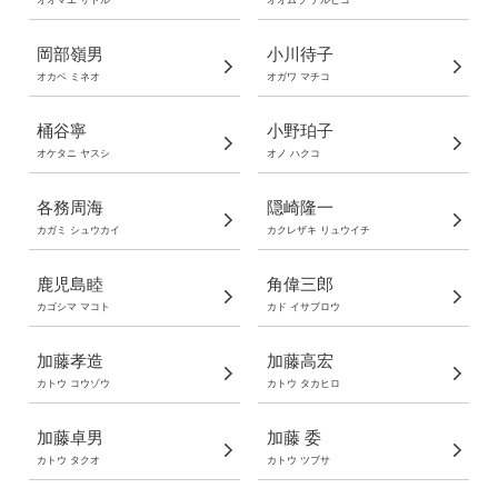
オオマエ サトル
オオムラ テルヒコ
岡部嶺男
小川待子
オカベ ミネオ
オガワ マチコ
桶谷寧
小野珀子
オケタニ ヤスシ
オノ ハクコ
各務周海
隠崎隆一
カガミ シュウカイ
カクレザキ リュウイチ
鹿児島睦
角偉三郎
カゴシマ マコト
カド イサブロウ
加藤孝造
加藤高宏
カトウ コウゾウ
カトウ タカヒロ
加藤卓男
加藤 委
カトウ タクオ
カトウ ツブサ