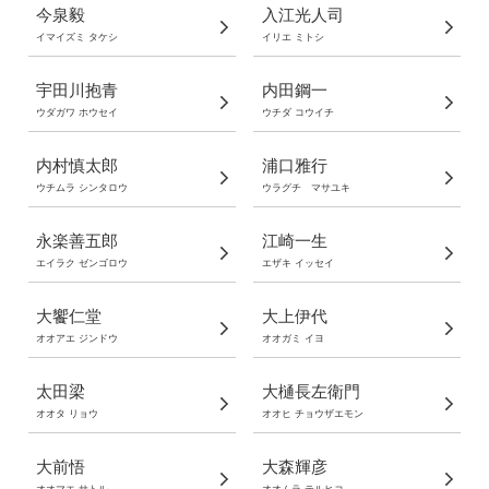
今泉毅
入江光人司
イマイズミ タケシ
イリエ ミトシ
宇田川抱青
内田鋼一
ウダガワ ホウセイ
ウチダ コウイチ
内村慎太郎
浦口雅行
ウチムラ シンタロウ
ウラグチ マサユキ
永楽善五郎
江崎一生
エイラク ゼンゴロウ
エザキ イッセイ
大饗仁堂
大上伊代
オオアエ ジンドウ
オオガミ イヨ
太田梁
大樋長左衛門
オオタ リョウ
オオヒ チョウザエモン
大前悟
大森輝彦