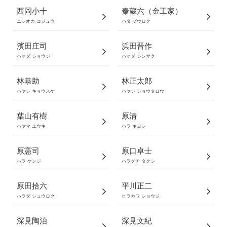
西岡小十
秦蔵六（金工家）
ニシオカ コジュウ
ハタ ゾウロク
濱田庄司
浜田晋作
ハマダ ショウジ
ハマダ シンサク
林恭助
林正太郎
ハヤシ キョウスケ
ハヤシ ショウタロウ
葉山有樹
原清
ハヤマ ユウキ
ハラ キヨシ
原憲司
原口卓士
ハラ ケンジ
ハラグチ タクシ
原田拾六
平川正二
ハラダ シュウロク
ヒラカワ ショウジ
深見陶治
深見文紀