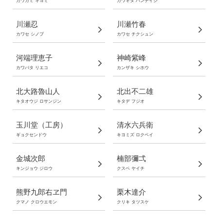
カワカミ キヨミ
カワキタ ハンデイシ
川瀬忍
川瀬竹春
カワセ シノブ
カワセ チクシュン
河端理恵子
神崎紫峰
カワバタ リエコ
カンザキ シホウ
北大路魯山人
北出不二雄
キタオウジ ロサンジン
キタデ フジオ
玉川堂（工房）
清水六兵衛
ギョクセンドウ
キヨミズ ロクベイ
金城次郎
楠部彌弌
キンジョウ ジロウ
クスベ ヤイチ
熊野九郎右ヱ門
栗木達介
クマノ クロウエモン
クリキ タツスケ