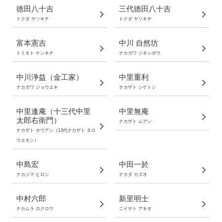
徳田八十吉
三代徳田八十吉
トクダ ヤソキチ
トクダ ヤソキチ
富本憲吉
中川 自然坊
トミモト ケンキチ
ナカガワ ジネンボウ
中川浄益（金工家）
中里重利
ナカガワ ジョウエキ
ナカザト シゲトシ
中里逢庵（十三代中里
中里無庵
太郎右衛門）
ナカザト ムアン
ナカザト ホウアン（13代ナカザト タロ
ウエモン）
中島宏
中田一於
ナカジマ ヒロシ
ナカダ カズオ
中村六郎
新里明士
ナカムラ ロクロウ
ニイサト アキオ