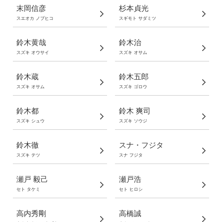
末岡信彦
杉本貞光
スエオカ ノブヒコ
スギモト サダミツ
鈴木黄哉
鈴木治
スズキ オウサイ
スズキ オサム
鈴木蔵
鈴木五郎
スズキ オサム
スズキ ゴロウ
鈴木都
鈴木 爽司
スズキ シュウ
スズキ ソウジ
鈴木徹
スナ・フジタ
スズキ テツ
スナ フジタ
瀬戸 毅己
瀬戸浩
セト タケミ
セト ヒロシ
高内秀剛
高橋誠