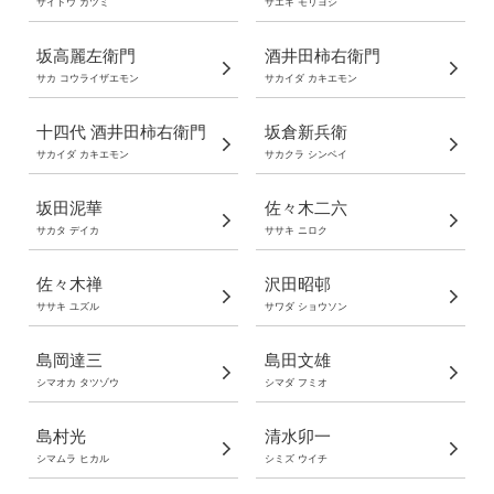
サイトウ カツミ
サエキ モリヨシ
坂高麗左衛門
酒井田柿右衛門
サカ コウライザエモン
サカイダ カキエモン
十四代 酒井田柿右衛門
坂倉新兵衛
サカイダ カキエモン
サカクラ シンベイ
坂田泥華
佐々木二六
サカタ デイカ
ササキ ニロク
佐々木禅
沢田昭邨
ササキ ユズル
サワダ ショウソン
島岡達三
島田文雄
シマオカ タツゾウ
シマダ フミオ
島村光
清水卯一
シマムラ ヒカル
シミズ ウイチ