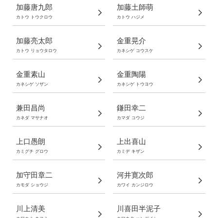
加藤唐九郎
加藤土師萌
カトウ トウクロウ
カトウ ハジメ
加藤亮太郎
金重晃介
カトウ リョウタロウ
カネシゲ コウスケ
金重素山
金重陶陽
カネシゲ ソザン
カネシゲ トウヨウ
兼田昌尚
鎌田幸二
カネダ マサナオ
カマダ コウジ
上口愚朗
上出喜山
カミグチ グロウ
カミデ キザン
加守田章二
河井寛次郎
カモダ ショウジ
カワイ カンジロウ
川上清美
川喜田半泥子