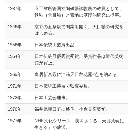
1937年
商工省所管国立陶磁器試験所の教員として、
鉄釉（天目釉）と素地の基礎的研究に従事。
1946年
京都の五条坂で陶業を開く。天目釉の研究を
はじめる。
1956年
日本伝統工芸展出品。
1964年
日本伝統展優秀賞受賞。受賞作品は近代美術
館が買上。
1969年
皇居新宮殿に油滴天目釉花器2点を納める。
1971年
日本伝統工芸展で監査委員。
1972年
日本工芸会理事。
1976年
福井県朝日町に移住。小倉見窯築炉。
1977年
NHK文化シリーズ 美をさぐる「天目茶碗に
生きる」が放送。