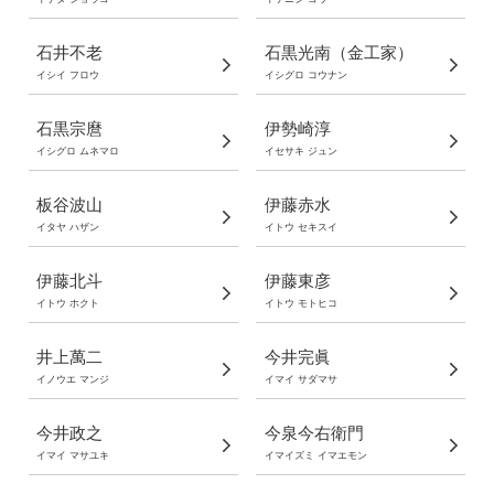
石井不老
石黒光南（金工家）
イシイ フロウ
イシグロ コウナン
石黒宗麿
伊勢崎淳
イシグロ ムネマロ
イセサキ ジュン
板谷波山
伊藤赤水
イタヤ ハザン
イトウ セキスイ
伊藤北斗
伊藤東彦
イトウ ホクト
イトウ モトヒコ
井上萬二
今井完眞
イノウエ マンジ
イマイ サダマサ
今井政之
今泉今右衛門
イマイ マサユキ
イマイズミ イマエモン